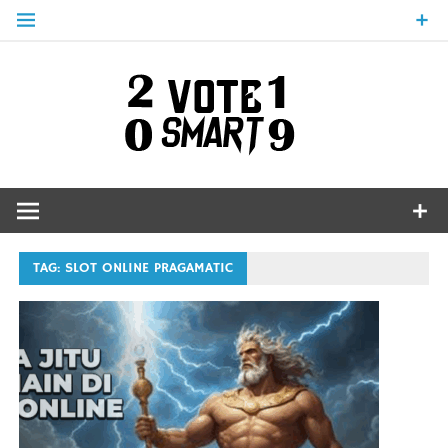
Skip
to
content
TAG:
SLOT ONLINE PRAGAMATIC