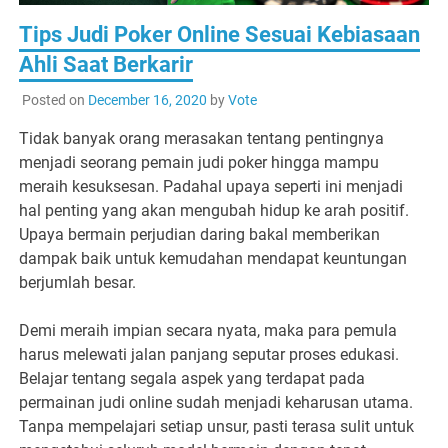
Tips Judi Poker Online Sesuai Kebiasaan
Ahli Saat Berkarir
Posted on
December 16, 2020
by
Vote
Tidak banyak orang merasakan tentang pentingnya
menjadi seorang pemain judi poker hingga mampu
meraih kesuksesan. Padahal upaya seperti ini menjadi
hal penting yang akan mengubah hidup ke arah positif.
Upaya bermain perjudian daring bakal memberikan
dampak baik untuk kemudahan mendapat keuntungan
berjumlah besar.
Demi meraih impian secara nyata, maka para pemula
harus melewati jalan panjang seputar proses edukasi.
Belajar tentang segala aspek yang terdapat pada
permainan judi online sudah menjadi keharusan utama.
Tanpa mempelajari setiap unsur, pasti terasa sulit untuk