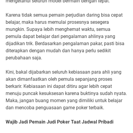
mengetahui seluruh model bermain dengan tepat.
Karena tidak semua pemain perjudian daring bisa cepat
belajar, maka harus memulai prosesnya sesegera
mungkin. Supaya lebih menghemat waktu, semua
pemula dapat belajar dari pengalaman ahlinya yang
dijadikan trik. Berdasarkan pengalaman pakar, pasti bisa
diterapkan dengan mudah dan hanya perlu sedikit
perubahaan saja.
Kini, bakal dijabarkan seluruh kebiasaan para ahli yang
akan dimanfaatkan oleh pemula sepanjang proses
berkarir. Kebiasaan ini dapat ditiru agar lebih cepat
menuju puncak kesuksesan karena buktinya sudah nyata.
Maka, jangan buang momen yang dimiliki untuk belajar
dan mencoba penguasaan game poker terbaik.
Wajib Jadi Pemain Judi Poker Taat Jadwal Pribadi