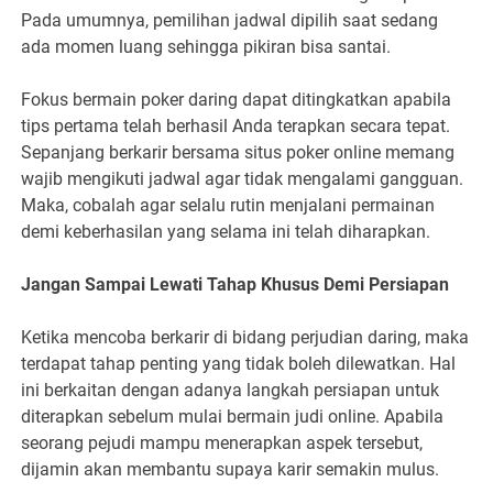
Pada umumnya, pemilihan jadwal dipilih saat sedang
ada momen luang sehingga pikiran bisa santai.
Fokus bermain poker daring dapat ditingkatkan apabila
tips pertama telah berhasil Anda terapkan secara tepat.
Sepanjang berkarir bersama situs poker online
memang
wajib mengikuti jadwal agar tidak mengalami gangguan.
Maka, cobalah agar selalu rutin menjalani permainan
demi keberhasilan yang selama ini telah diharapkan.
Jangan Sampai Lewati Tahap Khusus Demi Persiapan
Ketika mencoba berkarir di bidang perjudian daring, maka
terdapat tahap penting yang tidak boleh dilewatkan. Hal
ini berkaitan dengan adanya langkah persiapan untuk
diterapkan sebelum mulai bermain judi online. Apabila
seorang pejudi mampu menerapkan aspek tersebut,
dijamin akan membantu supaya karir semakin mulus.