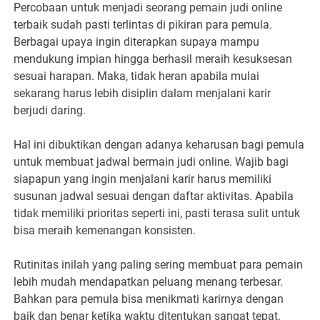
Percobaan untuk menjadi seorang pemain judi online
terbaik sudah pasti terlintas di pikiran para pemula.
Berbagai upaya ingin diterapkan supaya mampu
mendukung impian hingga berhasil meraih kesuksesan
sesuai harapan. Maka, tidak heran apabila mulai
sekarang harus lebih disiplin dalam menjalani karir
berjudi daring.
Hal ini dibuktikan dengan adanya keharusan bagi pemula
untuk membuat jadwal bermain judi online. Wajib bagi
siapapun yang ingin menjalani karir harus memiliki
susunan jadwal sesuai dengan daftar aktivitas. Apabila
tidak memiliki prioritas seperti ini, pasti terasa sulit untuk
bisa meraih kemenangan konsisten.
Rutinitas inilah yang paling sering membuat para pemain
lebih mudah mendapatkan peluang menang terbesar.
Bahkan para pemula bisa menikmati karirnya dengan
baik dan benar ketika waktu ditentukan sangat tepat.