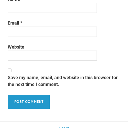
Email
*
Website
Save my name, email, and website in this browser for
the next time I comment.